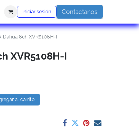
Contactanos
Iniciar sesión
 Dahua 8ch XVR5108H-I
ch XVR5108H-I
regar al carrito