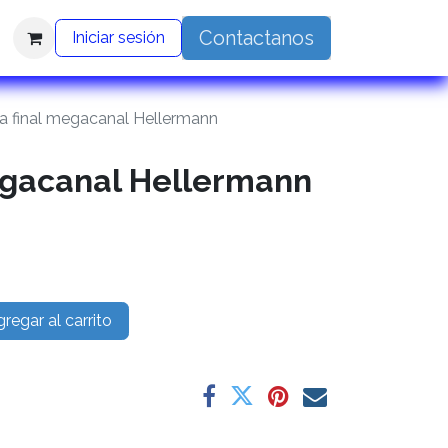
Contactanos
Iniciar sesión
a final megacanal Hellermann
egacanal Hellermann
regar al carrito