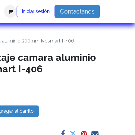
Contactanos
Iniciar sesión
 aluminio 300mm Ivosmart I-406
aje camara aluminio
art I-406
regar al carrito