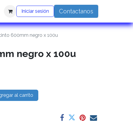
Contactanos
Iniciar sesión
cinto 600mm negro x 100u
mm negro x 100u
regar al carrito