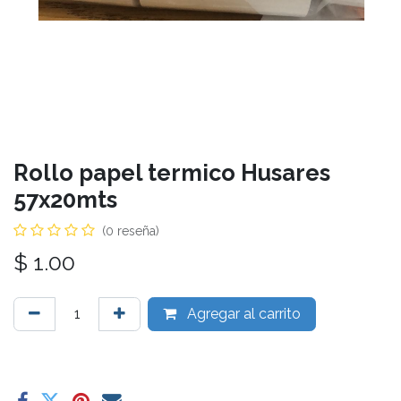
Rollo papel termico Husares
57x20mts
(0 reseña)
$
1.00
Agregar al carrito