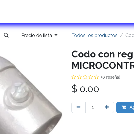
ontactanos
Precio de lista
Todos los productos
Cod
Codo con regi
MICROCONT
(0 reseña)
$
0.00
Ag