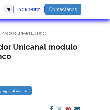
Contactanos
Iniciar sesión
l modulo universal blanco
dor Unicanal modulo
nco
regar al carrito