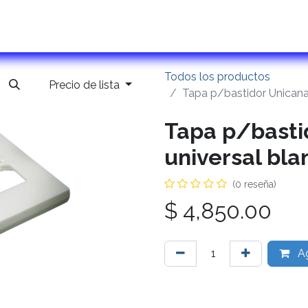
ontactanos
Todos los productos
Precio de lista
Tapa p/bastidor Unicana
Tapa p/basti
universal bla
(0 reseña)
$
4,850.00
Ag