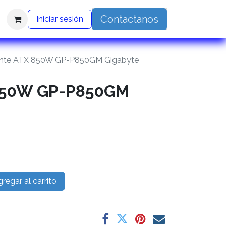
Contactanos
Iniciar sesión
nte ATX 850W GP-P850GM Gigabyte
850W GP-P850GM
regar al carrito