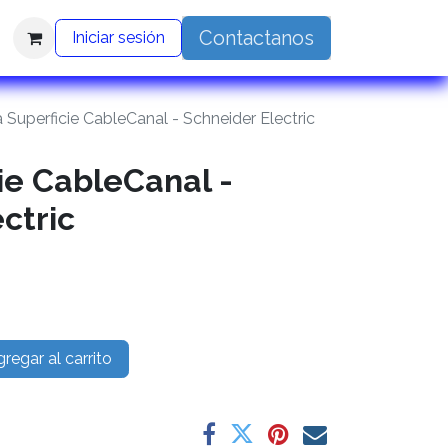
Contactanos
Iniciar sesión
a Superficie CableCanal - Schneider Electric
ie CableCanal -
ctric
regar al carrito