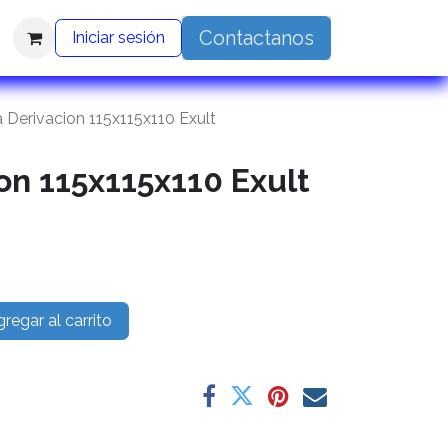
Contactanos
Iniciar sesión
a Derivacion 115x115x110 Exult
on 115x115x110 Exult
regar al carrito