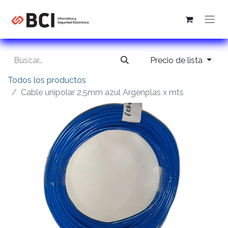
Precio de lista
Todos los productos
Cable unipolar 2,5mm azul Argenplas x mts