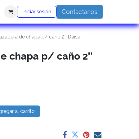
Contactanos
Iniciar sesión
azadera de chapa p/ caño 2'' Daisa
e chapa p/ caño 2''
regar al carrito